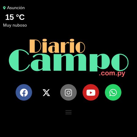
Asunción
15 °C
muy nuboso