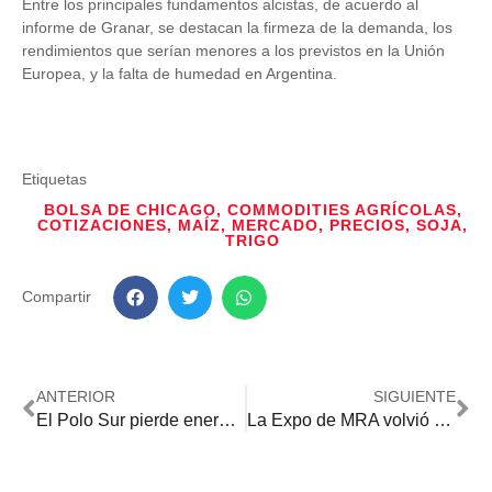
Entre los principales fundamentos alcistas, de acuerdo al
informe de Granar, se destacan la firmeza de la demanda, los
rendimientos que serían menores a los previstos en la Unión
Europea, y la falta de humedad en Argentina.
Etiquetas
BOLSA DE CHICAGO
,
COMMODITIES AGRÍCOLAS
,
COTIZACIONES
,
MAÍZ
,
MERCADO
,
PRECIOS
,
SOJA
,
TRIGO
Compartir
ANTERIOR
SIGUIENTE
El Polo Sur pierde energía y disminuye el riesgo de heladas en Paraguay
La Expo de MRA volvió a abrir sus portones y arrancó la mayor fiesta del trabajo del país