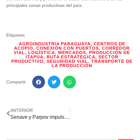
principales zonas productivas del país.
Etiquetas
AGROINDUSTRIA PARAGUAYA
,
CENTROS DE
ACOPIO
,
CONEXIÓN CON PUERTOS
,
CORREDOR
VIAL
,
LOGÍSTICA
,
MERCADOS
,
PRODUCCIÓN DE
ITAPÚA
,
RUTA ESTRATÉGICA
,
SECTOR
PRODUCTIVO
,
SEGURIDAD VIAL
,
TRANSPORTE DE
LA PRODUCCIÓN
Compartir
ANTERIOR
Senave y Parpov impulsan la identificación genética para fortalecer la certificación varietal