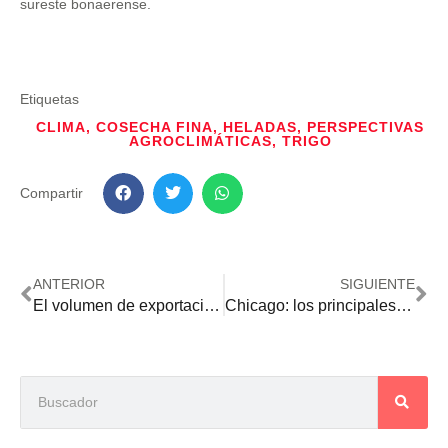
sureste bonaerense.
Etiquetas
CLIMA
,
COSECHA FINA
,
HELADAS
,
PERSPECTIVAS
AGROCLIMÁTICAS
,
TRIGO
Compartir
ANTERIOR
SIGUIENTE
El volumen de exportación del complejo soja de enero a mayo fue el menor desde el 2012
Chicago: los principales commodities agrícolas cierran la semana con importantes alzas