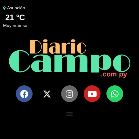
Asunción
21 °C
muy nuboso