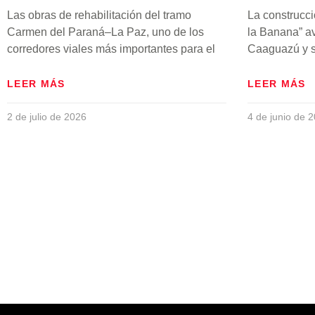
Las obras de rehabilitación del tramo
La construcc
Carmen del Paraná–La Paz, uno de los
la Banana” a
corredores viales más importantes para el
Caaguazú y s
LEER MÁS
LEER MÁS
2 de julio de 2026
4 de junio de 