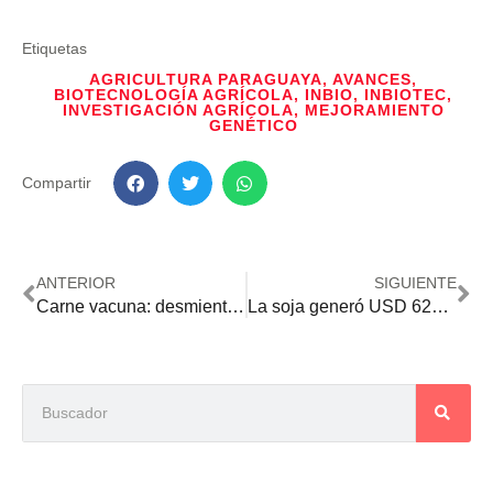
Etiquetas
AGRICULTURA PARAGUAYA
,
AVANCES
,
BIOTECNOLOGÍA AGRÍCOLA
,
INBIO
,
INBIOTEC
,
INVESTIGACIÓN AGRÍCOLA
,
MEJORAMIENTO
GENÉTICO
Compartir
ANTERIOR
SIGUIENTE
Carne vacuna: desmienten desabastecimiento interno por el incremento de las exportaciones
La soja generó USD 624 millones menos hasta noviembre por la caída de los precios internacionales