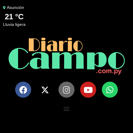
Asunción
21 °C
lluvia ligera