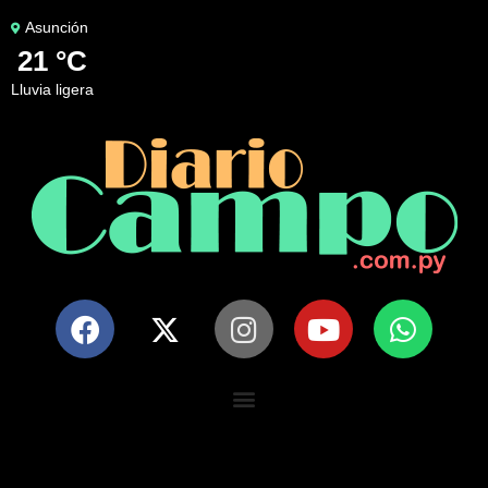
Asunción
21 °C
lluvia ligera