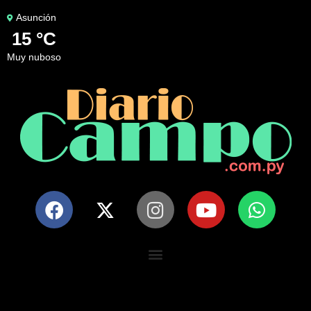
Asunción
15 °C
muy nuboso