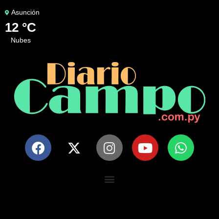
Asunción
12 °C
nubes