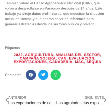
También valoró el Censo Agropecuario Nacional (CAN), que
volvió a desarrollarse en Paraguay después de 14 años. Este
trabajo ya arrojó datos preliminares, que muestran la situación
actual del sector, y que podrán servir de referencia para
generar estrategias desde los sectores público y privado.
Etiquetas
2022
,
AGRICULTURA
,
ANÁLISIS DEL SECTOR
,
CAMPAÑA SOJERA
,
CAN
,
EVALUACIÓN
,
EXPORTACIONES
,
GANADERÍA
,
MAG
,
SEQUÍA
Compartir
ANTERIOR
SIGUIENTE
Las exportaciones de carne bovina y maíz se destacan entre las más dinámicas
Las agroindustrias exportaron 5 % más hasta noviembre de este año