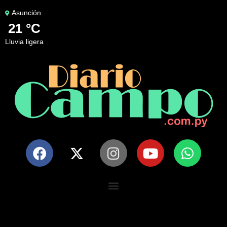
Asunción
21 °C
lluvia ligera