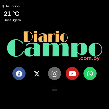
Asunción
21 °C
lluvia ligera