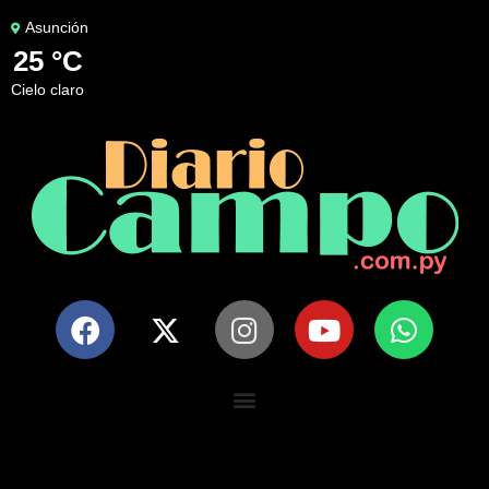
Asunción
25 °C
cielo claro