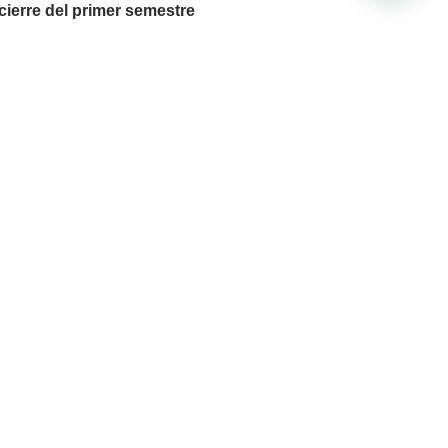
cierre del primer semestre
1 de julio de 2026
newsletter para recibir
u correo electrónico.
SUSCRIBIRSE