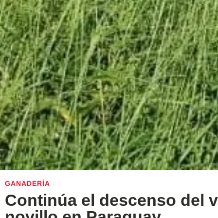
GANADERÍA
Continúa el descenso del v
novillo en Paraguay