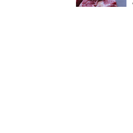
or categorías en lo frigoríficos
de USD 3,25/kg al gancho; el
kg al gancho; y las vacas OM
Suscribete a nuestro 
nuestras noticias en t
ompartir
SIGUIENTE
Ingresos por la exportación de carne vacuna siguen por debajo de los niveles del año pasado