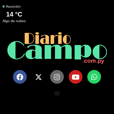
Asunción
14 °C
algo de nubes