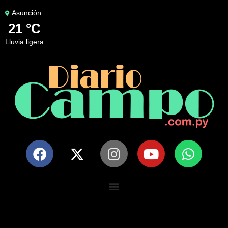
Asunción
21 °C
lluvia ligera