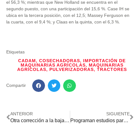
el 56,3 %; mientras que New Holland se encuentra en el
segundo puesto, con una participación del 15,6 %. Case IH se
ubica en la tercera posición, con el 12,5; Massey Ferguson en
la cuarta, con el 9,4 %; y Claas en la quinta, con el 6,3 %.
Etiquetas
CADAM
,
COSECHADORAS
,
IMPORTACIÓN DE
MAQUINARIAS AGRÍCOLAS
,
MAQUINARIAS
AGRÍCOLAS
,
PULVERIZADORAS
,
TRACTORES
Compartir
ANTERIOR
SIGUIENTE
Otra corrección a la baja para la producción global de soja
Programan estudios para demostrar ausencia de transmisión de fiebre aftosa en el país