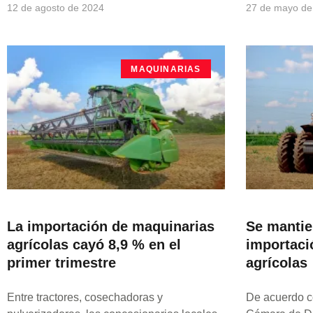
12 de agosto de 2024
27 de mayo de
MAQUINARIAS
La importación de maquinarias
Se mantie
agrícolas cayó 8,9 % en el
importaci
primer trimestre
agrícolas
Entre tractores, cosechadoras y
De acuerdo co