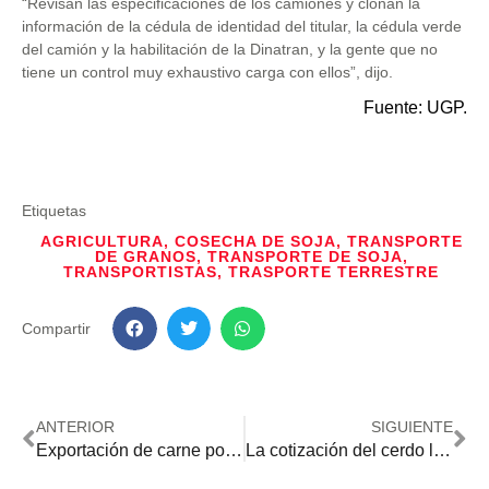
“Revisan las especificaciones de los camiones y clonan la
información de la cédula de identidad del titular, la cédula verde
del camión y la habilitación de la Dinatran, y la gente que no
tiene un control muy exhaustivo carga con ellos”, dijo.
Fuente: UGP.
Etiquetas
AGRICULTURA
,
COSECHA DE SOJA
,
TRANSPORTE
DE GRANOS
,
TRANSPORTE DE SOJA
,
TRANSPORTISTAS
,
TRASPORTE TERRESTRE
Compartir
ANTERIOR
SIGUIENTE
Exportación de carne porcina a Taiwán: señalan un potencial de USD 250 millones por año
La cotización del cerdo local alcanzó su mejor valor en más de un año