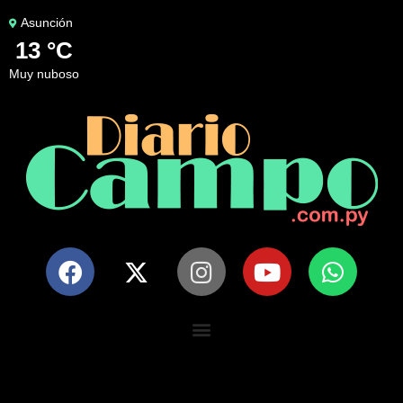
Asunción
13 °C
muy nuboso