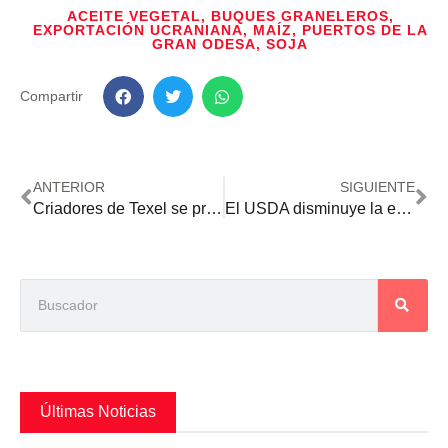
ACEITE VEGETAL
,
BUQUES GRANELEROS
,
EXPORTACIÓN UCRANIANA
,
MAÍZ
,
PUERTOS DE LA
GRAN ODESA
,
SOJA
Compartir
ANTERIOR
SIGUIENTE
Criadores de Texel se preparan para la quinta exposición nacional de la raza
El USDA disminuye la exportación estimada de soja paraguaya de la campaña 2022-2023
Últimas Noticias