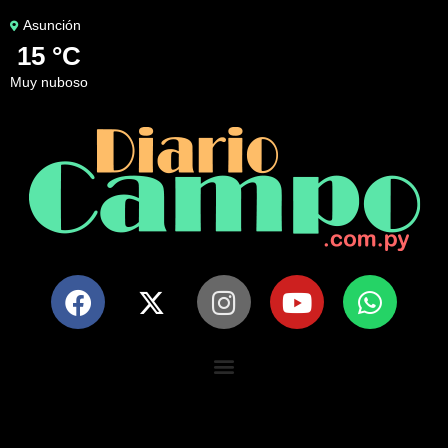
Asunción
15 °C
muy nuboso