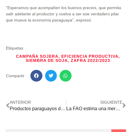
“Esperamos que acompañen los buenos precios, que permita
salir adelante al productor y vuelva a ser ese verdadero pilar
que mueve la economía paraguaya”, expresó.
Etiquetas
CAMPAÑA SOJERA
,
EFICIENCIA PRODUCTIVA
,
SIEMBRA DE SOJA
,
ZAFRA 2022/2023
Compartir
ANTERIOR
SIGUIENTE
Productos paraguayos de origen agropecuario tienen potencial de crecimiento en la Unión Europea
La FAO estima una merma de 38,9 millones de toneladas en la producción mundial de cereales del 2022