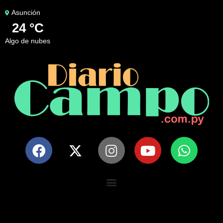
Asunción
24 °C
algo de nubes