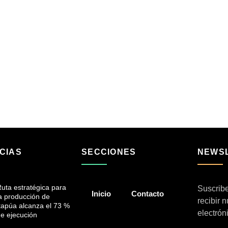
CIAS
SECCIONES
NEWS
uta estratégica para
Suscribe
Inicio
Contacto
a producción de
recibir 
tapúa alcanza el 73 %
electrón
e ejecución