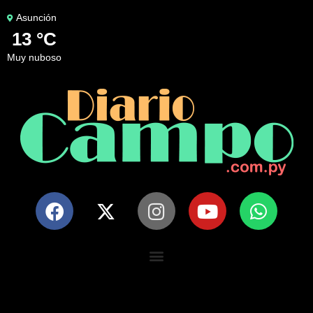
Asunción
13 °C
muy nuboso