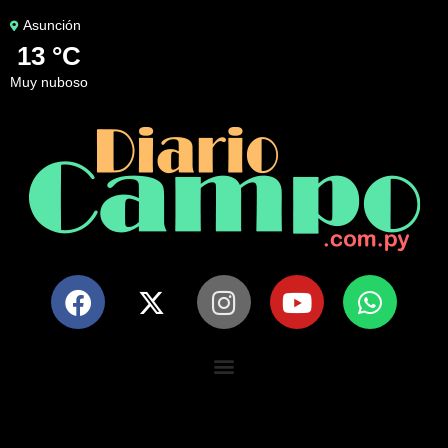
Asunción
13 °C
muy nuboso