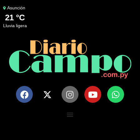
Asunción
21 °C
lluvia ligera