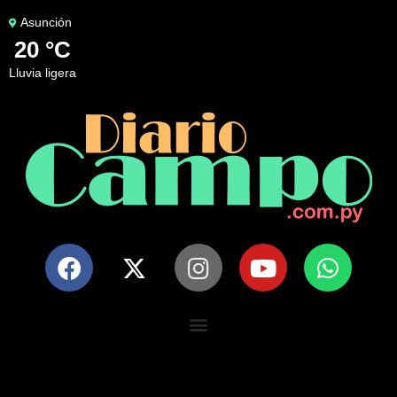
Asunción
20 °C
lluvia ligera