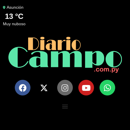
Asunción
13 °C
muy nuboso