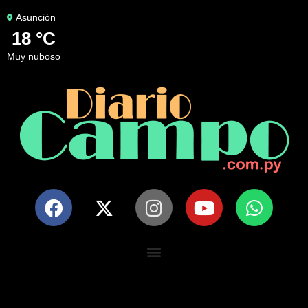
Asunción
18 °C
muy nuboso