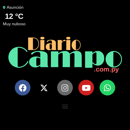
Asunción
12 °C
muy nuboso