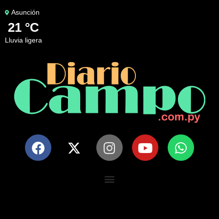
Asunción
21 °C
lluvia ligera