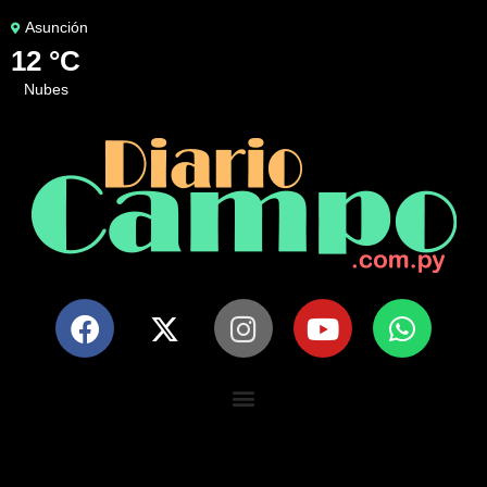
Asunción
12 °C
nubes