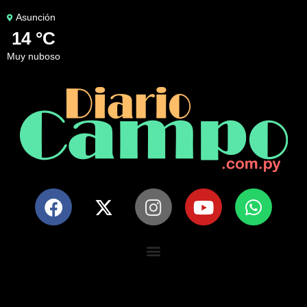
Asunción
14 °C
muy nuboso