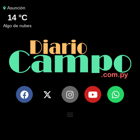
Asunción
14 °C
algo de nubes