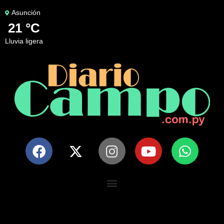
Asunción
21 °C
lluvia ligera