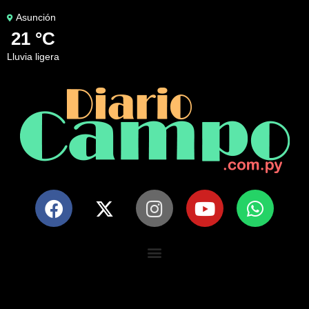
Asunción
21 °C
lluvia ligera