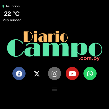
Asunción
22 °C
muy nuboso