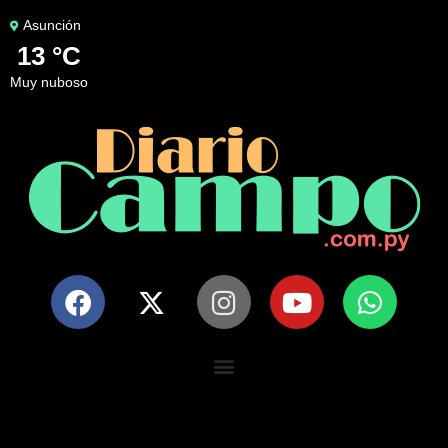
Asunción
13 °C
muy nuboso