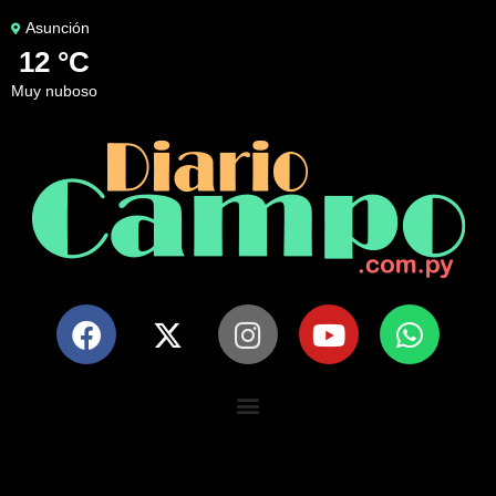
Asunción
12 °C
muy nuboso