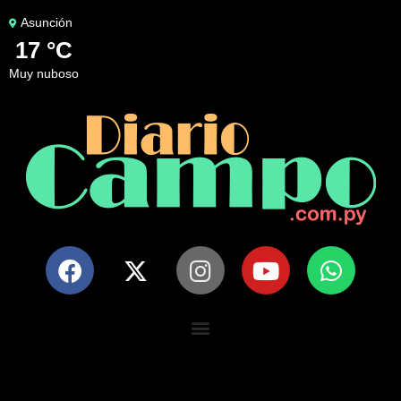
Asunción
17 °C
muy nuboso