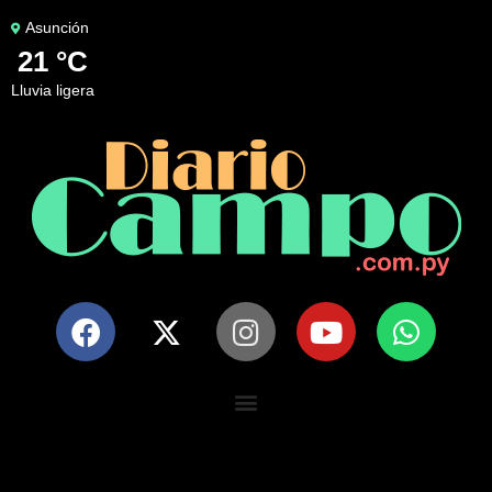
Asunción
21 °C
lluvia ligera