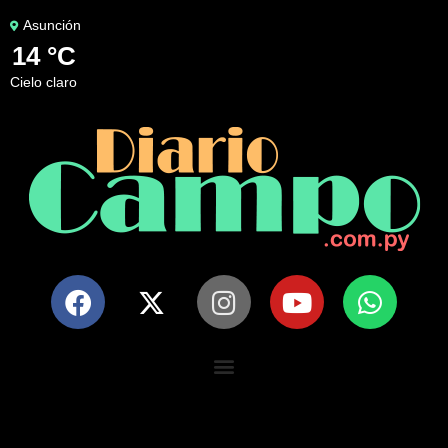
Asunción
14 °C
cielo claro