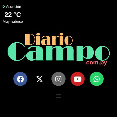
Asunción
22 °C
muy nuboso