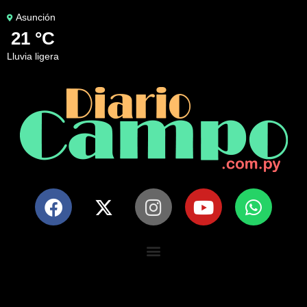
Asunción
21 °C
lluvia ligera