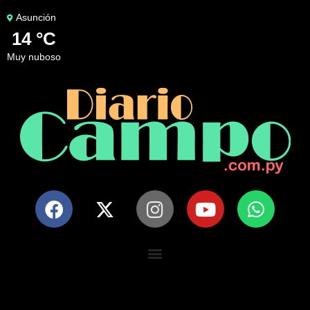
Asunción
14 °C
muy nuboso