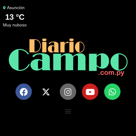
Asunción
13 °C
muy nuboso