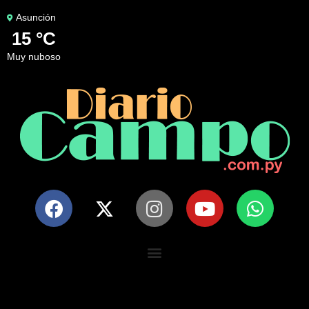
Asunción
15 °C
muy nuboso