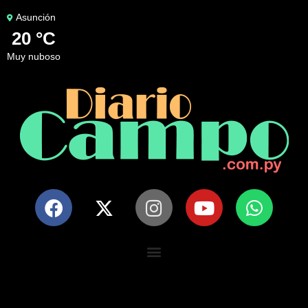
Asunción
20 °C
muy nuboso