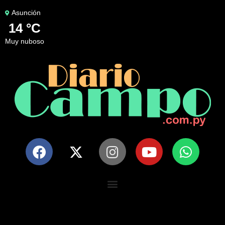
Asunción
14 °C
muy nuboso