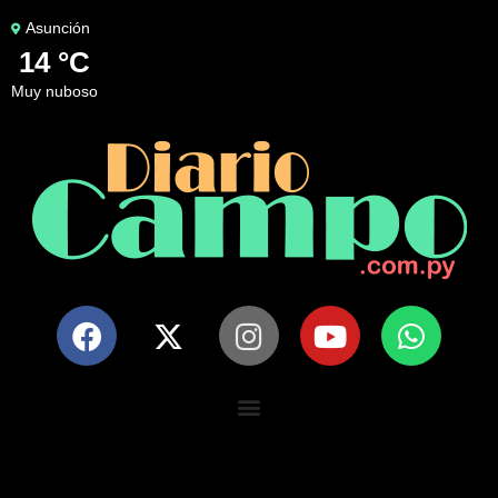
Asunción
14 °C
muy nuboso